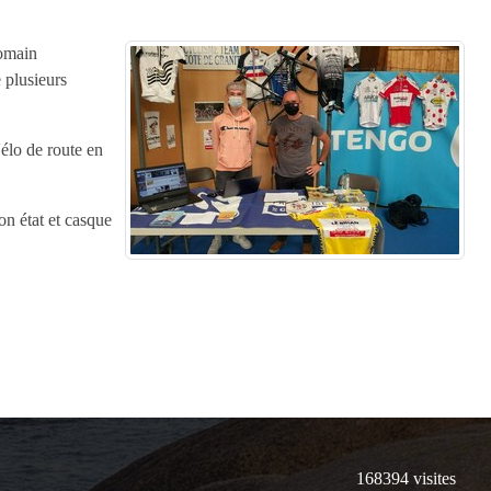
omain
 plusieurs
lo de route en
 état et casque
168394
visites