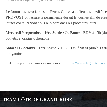
Publiée le
06 sept. 2020
par
Xavier ROPARTZ
Le forum des associations de Perros-Guirec a eu lieu le sam
PROVOST ont assuré la permanence durant la journée afin de présent
jeunes coureurs vont nous rejoindre dans les prochains jours.
Mercredi 9 septembre : 1ère Sortie vélo Route
- RDV à 15h (dur
bon état et casque obligatoire.
Samedi 17 octobre : 1ère Sortie VTT
- RDV à 9h30 (durée 1h30)
obligatoire.
+ d'infos pour préparer ces séances sur :
https://www.tcgr.fr/en-sav
TEAM CÔTE DE GRANIT ROSE