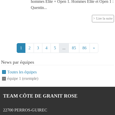
hommes Elite + Open 1. Hommes Elite et Open 1 :
Quentin...
Lire la suite
1
2
3
4
5
...
85
86
»
News par équipes
Toutes les équipes
équipe 1 (exemple)
TEAM CÔTE DE GRANIT ROSE
22700
PERROS-GUIREC