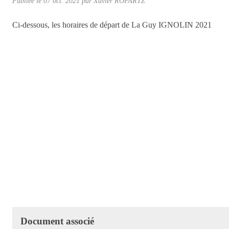
Publiée le
07 oct. 2021
par
Xavier ROPARTZ
Ci-dessous, les horaires de départ de La Guy IGNOLIN 2021
Document associé