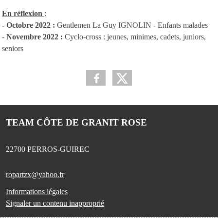
En réflexion
:
- Octobre
2022
:
Gentlemen La Guy IGNOLIN - Enfants malades
-
Novembre
2022 :
Cyclo-cross : jeunes, minimes, cadets, juniors,
seniors
TEAM CÔTE DE GRANIT ROSE
22700
PERROS-GUIREC
ropartzx@yahoo.fr
Informations légales
Signaler un contenu inapproprié