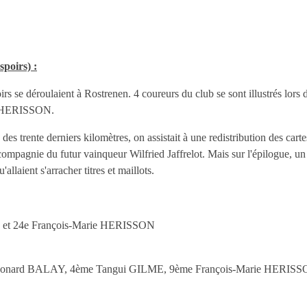
poirs) :
se déroulaient à Rostrenen. 4 coureurs du club se sont illustrés lors 
ie HERISSON.
s trente derniers kilomètres, on assistait à une redistribution des cart
mpagnie du futur vainqueur Wilfried Jaffrelot. Mais sur l'épilogue, u
laient s'arracher titres et maillots.
et 24e François-Marie HERISSON
me Léonard BALAY, 4ème Tangui GILME, 9ème François-Marie HERISS