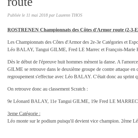
route
Publiée le
11 mai 2018
par
Laurenn THOS
ROSTRENEN Championnats des Côtes d'Armor route (2-3-Es
Les Championnats des Côtes d'Armor des 2e-3e Catégories et Espoirs 
Léo BALAY, Tangui GILME, Fred LE Marrec et François-Mar
Dès le début de l'épreuve huit hommes mènent la danse. A l'amorce de
GILME se retrouve dans le deuxième groupe de contre attaque en co
regroupement s'effectue avec Léo BALAY. C'était donc au sprint qu'al
On retrouve donc au classement Scratch :
9e Léonard BALAY, 11e Tangui GILME, 19e Fred LE MARREC 
3eme Catégorie :
Léo monte sur le podium puisqu'il devient vice champion. 2è