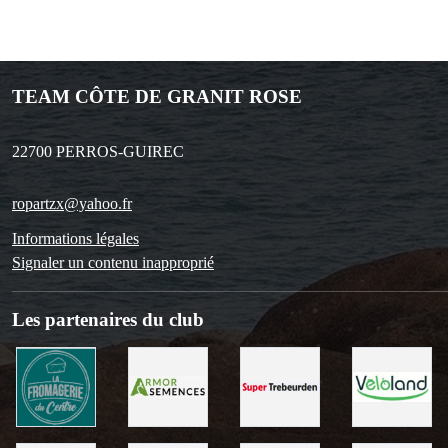
TEAM CÔTE DE GRANIT ROSE
22700
PERROS-GUIREC
ropartzx@yahoo.fr
Informations légales
Signaler un contenu inapproprié
Les partenaires du club