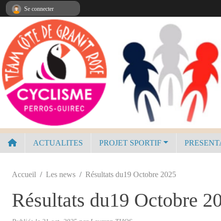
Panneau de gestion des cookies
Se connecter
ACTUALITES
PROJET SPORTIF
PRESENT
Accueil
Les news
Résultats du19 Octobre 2025
Résultats du19 Octobre 2