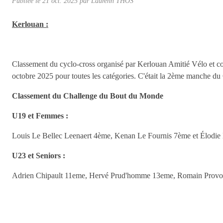
Publiée le
21 oct. 2025
par
Laurenn THOS
Kerlouan :
Classement du cyclo-cross organisé par Kerlouan Amitié Vélo et co
octobre 2025 pour toutes les catégories. C'était la 2ème manche 
Classement du Challenge du Bout du Monde
U19 et Femmes :
Louis Le Bellec Leenaert 4ème, Kenan Le Fournis 7ème et Élodi
U23 et Seniors :
Adrien Chipault 11eme, Hervé Prud'homme 13eme, Romain Provos