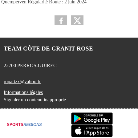
Quemperven Régularité Route : 2 juin 2024
TEAM CÔTE DE GRANIT ROSE
22700
PERROS-GUIREC
ropartzx@yahoo.fr
Informations légales
Signaler un contenu inapproprié
SPORTS
REGIONS