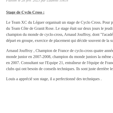
Publiée le
28 févr. 2023
par
Laurenn THOS
Stage de Cyclo Cross :
Le Team XC du Léguer organisait un stage de Cyclo Cross. Pour par
du Team Côte de Granit Rose. Le stage était sur deux jours le jeudi 
champion du monde de cyclo-cross, Arnaud Jouffroy, dont "l'académi
départ en groupe, exercice de placement qui décide souvent de la sui
Arnaud Jouffroy , Champion de France de cyclo-cross quatre années
monde junior en 2007-2008, champion du monde juniors la même an
en 2007. Consultant sur l'Equipe 21, entraîneur de l'équipe de Fran
clubs qui ont besoin de conseils techniques. Ils sont juste derrière l
Louis a apprécié son stage, il a perfectionné des techniques .