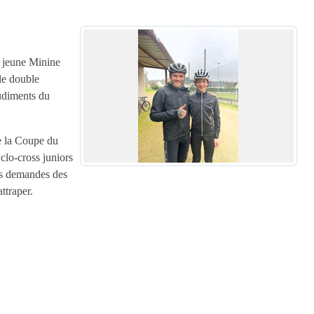
t jeune Minine
 le double
rudiments du
e la Coupe du
lo-cross juniors
des demandes des
ttraper.