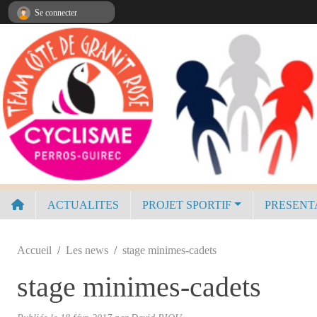
Panneau de gestion des cookies
Se connecter
ACTUALITES
PROJET SPORTIF
PRESENT
Accueil
Les news
stage minimes-cadets
stage minimes-cadets