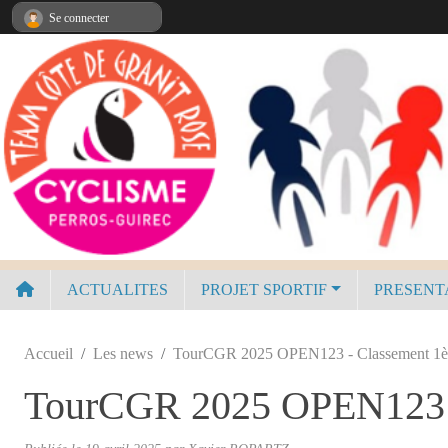
Panneau de gestion des cookies
Se connecter
ACTUALITES
PROJET SPORTIF
PRESENT
Accueil
Les news
TourCGR 2025 OPEN123 - Classement 1ère
TourCGR 2025 OPEN123 - 