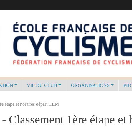
ATION
VIE DU CLUB
ORGANISATIONS
PHO
 étape et horaires départ CLM
Classement 1ère étape et 