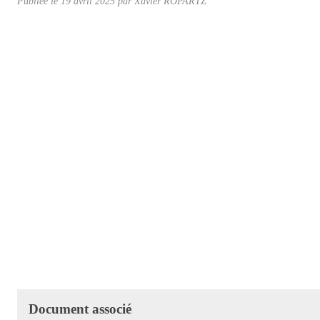
Publiée le
19 avril 2025
par
Xavier ROPARTZ
Document associé