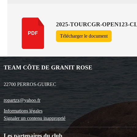
2025-TOURCGR-OPEN123-C
PDF
Télécharger le document
TEAM CÔTE DE GRANIT ROSE
22700
PERROS-GUIREC
ropartzx@yahoo.fr
Informations légales
Signaler un contenu inapproprié
Les partenaires du club